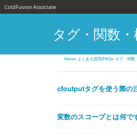
ColdFusion Associate
タグ・関数・
Home
»
よくある質問(FAQ)
»
タグ・関数
cfoutputタグを使う
変数のスコープとは何で