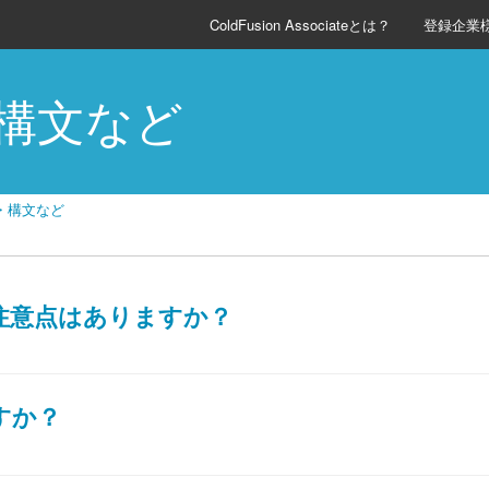
ColdFusion Associateとは？
登録企業
構文など
・構文など
際の注意点はありますか？
すか？