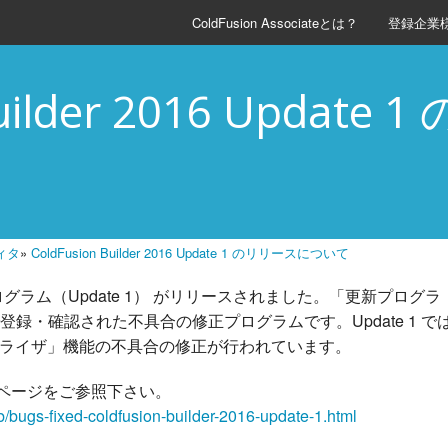
ColdFusion Associateとは？
登録企業
Builder 2016 Updat
ィタ
»
ColdFusion Builder 2016 Update 1 のリリースについて
 の 更新プログラム（Update 1） がリリースされました。「更新プログラ
 2016 で登録・確認された不具合の修正プログラムです。Update 1 で
ナライザ」機能の不具合の修正が行われています。
ページをご参照下さい。
b/bugs-fixed-coldfusion-builder-2016-update-1.html