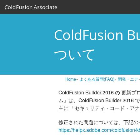
ColdFusion Associate
ColdFusion 
ついて
Home
»
よくある質問(FAQ)
»
開発・エデ
ColdFusion Builder 2016
ム」は、ColdFusion Builder
主に 「セキュリティ・コード・ア
修正された問題については、下記の
https://helpx.adobe.com/coldfusion/k