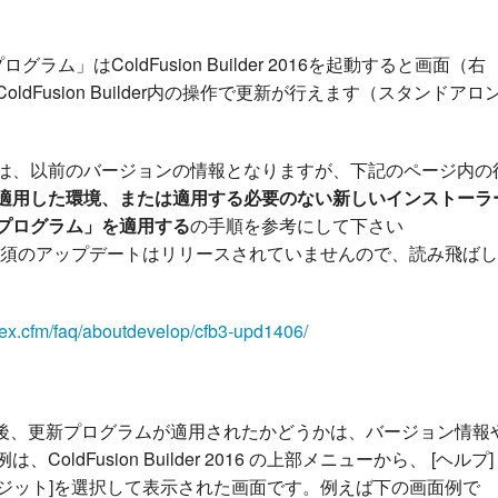
 「更新プログラム」はColdFusion Builder 2016を起動すると画面（右
dFusion Builder内の操作で更新が行えます（スタンドアロ
は、以前のバージョンの情報となりますが、下記のページ内の
適用した環境、または適用する必要のない新しいインストーラ
プログラム」を適用する
の手順を参考にして下さい
2016 では、必須のアップデートはリリースされていませんので、読み飛ばし
ndex.cfm/faq/aboutdevelop/cfb3-upd1406/
016 の再起動後、更新プログラムが適用されたかどうかは、バージョン情報
dFusion Builder 2016 の上部メニューから、 [ヘルプ] 
注意事項とクレジット]を選択して表示された画面です。例えば下の画面例で