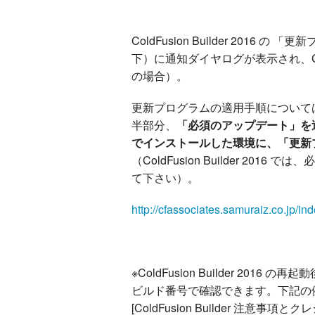
ColdFusion Builder 2016 の
下）に通知ダイヤログが表示され、Col
の場合）。
更新プログラムの適用手順について
半部分、
「必須のアップデート」を
でインストールした環境に、「更新
（ColdFusion Builder 
て下さい）。
http://cfassociates.samuraiz.co.jp/i
※ColdFusion Builder 2
ビルド番号で確認できます。下記の例は、Col
[ColdFusion Builder 