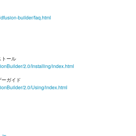
dfusion-builder/faq.html
インストール
onBuilder/2.0/Installing/index.html
 ユーザーガイド
ionBuilder/2.0/Using/index.html
_jp