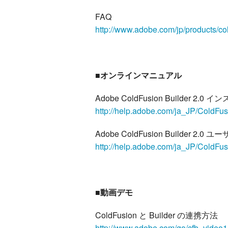
FAQ
http://www.adobe.com/jp/products/col
■オンラインマニュアル
Adobe ColdFusion Builder 2.0 
http://help.adobe.com/ja_JP/ColdFusi
Adobe ColdFusion Builder 2.0
http://help.adobe.com/ja_JP/ColdFus
■動画デモ
ColdFusion と Builder の連携方法
http://www.adobe.com/go/cfb_video1