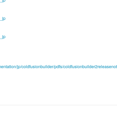
_jp
_jp
ntation/jp/coldfusionbuilder/pdfs/coldfusionbuilder2releasenot