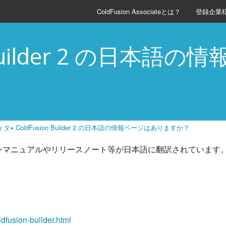
ColdFusion Associateとは？
登録企業
n Builder 2 の日本
ィタ
»
ColdFusion Builder 2 の日本語の情報ページはありますか？
 は、オンラインマニュアルやリリースノート等が日本語に翻訳されています
dfusion-builder.html