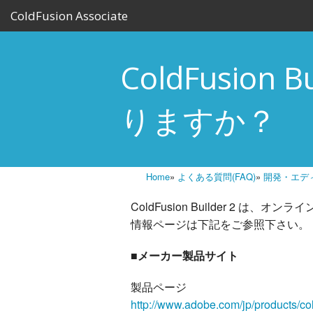
ColdFusion Associate
ColdFusio
りますか？
Home
»
よくある質問(FAQ)
»
開発・エデ
ColdFusion Builder 2
情報ページは下記をご参照下さい。
■メーカー製品サイト
製品ページ
http://www.adobe.com/jp/products/col