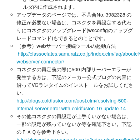
ルダ内に作成されます。
アップデータのページでは、
不具合No. 3982328 の
修正が必要ない場合は、コネクタを再設定する代わ
りにコネクタのアップグレード(wsconfigのアップグ
レードコマンド)もできるとのことです。
（参考）webサーバー接続ツールの起動方法
http://cfassociates.samuraiz.co.jp/index.cfm/faq/aboutcf/
webserver-connector/
コネクタの再定義の際に500 内部サーバーエラーが
発生する方は、下記のメーカー公式ブログの内容に
沿ってVCランタイムのインストールをお試しくださ
い。
http://blogs.coldfusion.com/post.cfm/resolving-500-
internal-server-error-with-coldfusion-10-update-14
その他コネクタの再設定が上手くいかない場合は、
一部の設定が残っていないか等を確認下さい。下記
のＦＡＱを参考下さい。
http://cfassociates.samuraiz.co.jp/index.cfm/faq/cftech/cf